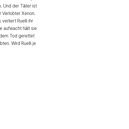
. Und der Täter ist 
r Verlobter Xenon. 
rliert Ruelli ihr 
e aufwacht hält sie 
 dem Tod gerettet 
bten. Wird Ruelli je 