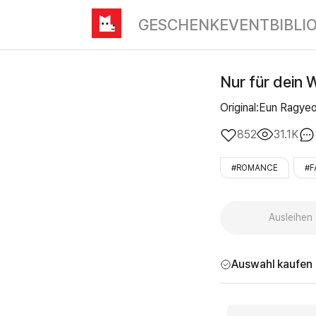
GESCHENK
EVENT
BIBLI
Nur für dein
Original:Eun Ragy
852
31.1K
#ROMANCE
#F
Ausleihen
Auswahl kaufen