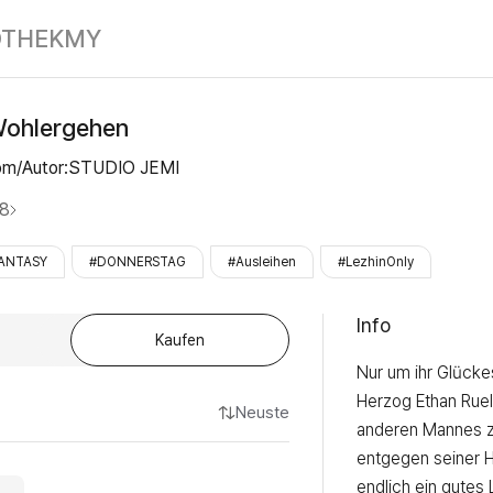
Nur für dein W
OTHEK
MY
 Wohlergehen
eom/Autor:STUDIO JEMI
8
ANTASY
#DONNERSTAG
#Ausleihen
#LezhinOnly
Info
Kaufen
Nur um ihr Glückes
Herzog Ethan Ruell
Neuste
anderen Mannes z
entgegen seiner Ho
endlich ein gutes 