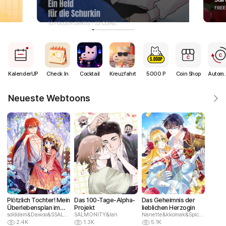
Quick Menu
KalenderUP
Check In
Cocktail
Kreuzfahrt
5000 P
Coin Shop
Autom.
Neueste Webtoons
Plötzlich Tochter! Mein
Das 100-Tage-Alpha-
Das Geheimnis der
Überlebensplan im
Projekt
lieblichen Herzogin
Dämonischen Kult
solddam&Dawoo&SSALGUKSU
SALMONITY&Ian
Nanette&kkomak&Spice and Kitty
2.4K
1.3K
5.1K